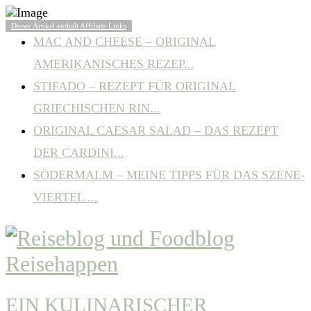
BELIEBTE ARTIKEL
Dieser Artikel enthält Affiliate Links
MAC AND CHEESE – ORIGINAL
AMERIKANISCHES REZEP...
STIFADO – REZEPT FÜR ORIGINAL
GRIECHISCHEN RIN...
ORIGINAL CAESAR SALAD – DAS REZEPT
DER CARDINI...
SÖDERMALM – MEINE TIPPS FÜR DAS SZENE-
VIERTEL ...
EIN KULINARISCHER