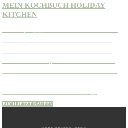
MEIN KOCHBUCH HOLIDAY
KITCHEN
70 Rezepte gegen Fernweh und traumhafte
Reiseimpressionen findest Du in meinem
neuen Kochbuch HOLIDAY KITCHEN.
Damit wird die eigene Küche zur Taverne
oder zur thailändischen Garküche und der
Urlaub kommt nach Hause. Goodbye,
Wanderlust! Hallo, Urlaubsfeeling!
BUCH JETZT KAUFEN