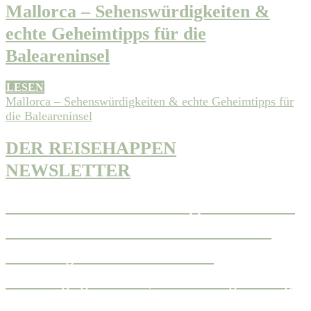
Mallorca – Sehenswürdigkeiten &
echte Geheimtipps für die
Baleareninsel
LESEN
Mallorca – Sehenswürdigkeiten & echte Geheimtipps für
die Baleareninsel
DER REISEHAPPEN
NEWSLETTER
Melde Dich für den Reisehappen Newsletter
an und Du bekommst das Gratis E-Book
Reisehunger: 15 Traumziele für
reisehungrige Foodies, als auch regelmässig
coole Reisetipps, Insidertipps, Rezepte und