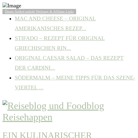
BELIEBTE ARTIKEL
Dieser Artikel enthält Werbung & Affiliate Links
MAC AND CHEESE – ORIGINAL
AMERIKANISCHES REZEP...
STIFADO – REZEPT FÜR ORIGINAL
GRIECHISCHEN RIN...
ORIGINAL CAESAR SALAD – DAS REZEPT
DER CARDINI...
SÖDERMALM – MEINE TIPPS FÜR DAS SZENE-
VIERTEL ...
EIN KULINARISCHER