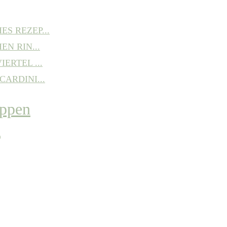
S REZEP...
EN RIN...
ERTEL ...
ARDINI...
P