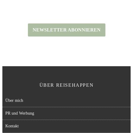
coole Reisetipps, Insidertipps, Rezepte und
Updates.
NEWSLETTER ABONNIEREN
ÜBER REISEHAPPEN
Über mich
PR und Werbung
Kontakt