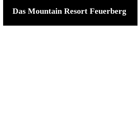
Das Mountain Resort Feuerberg
DER REISEHAPPEN
NEWSLETTER
Melde Dich für den Reisehappen Newsletter
an und Du bekommst das Gratis E-Book
Reisehunger: 15 Traumziele für
reisehungrige Foodies, als auch regelmässig