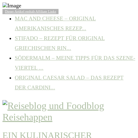
BELIEBTE ARTIKEL
Dieser Artikel enthält Affiliate Links
MAC AND CHEESE – ORIGINAL
AMERIKANISCHES REZEP...
STIFADO – REZEPT FÜR ORIGINAL
GRIECHISCHEN RIN...
SÖDERMALM – MEINE TIPPS FÜR DAS SZENE-
VIERTEL ...
ORIGINAL CAESAR SALAD – DAS REZEPT
DER CARDINI...
EIN KULINARISCHER