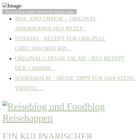
BELIEBTE ARTIKEL
Dieser Artikel enthält Werbung & Affiliate Links
MAC AND CHEESE – ORIGINAL
AMERIKANISCHES REZEP...
STIFADO – REZEPT FÜR ORIGINAL
GRIECHISCHEN RIN...
ORIGINAL CAESAR SALAD – DAS REZEPT
DER CARDINI...
SÖDERMALM – MEINE TIPPS FÜR DAS SZENE-
VIERTEL ...
EIN KULINARISCHER