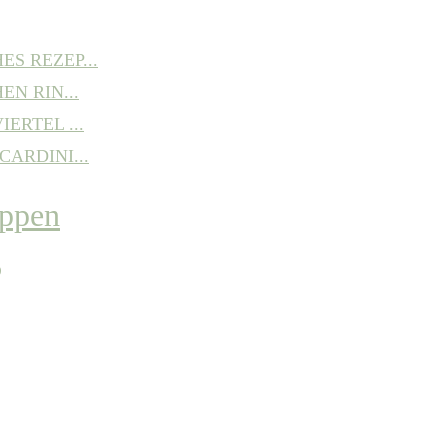
S REZEP...
EN RIN...
ERTEL ...
ARDINI...
P