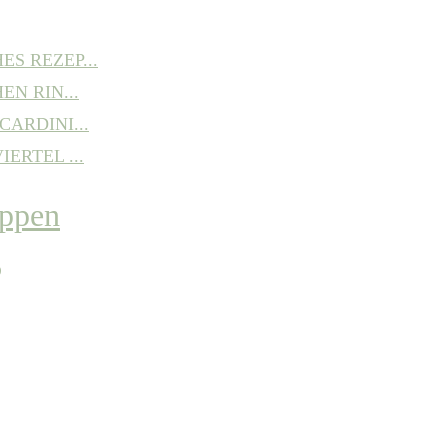
S REZEP...
EN RIN...
ARDINI...
ERTEL ...
P