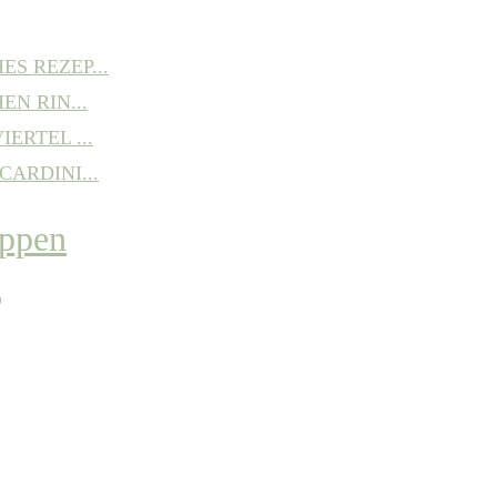
S REZEP...
EN RIN...
ERTEL ...
ARDINI...
P