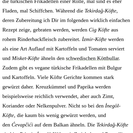
die türkischen Frikadellen einer Rolle, mal sind es eher
Fladen, mal Schiffchen. Während die
Tekirdağ-Köfte
,
deren Zubereitung ich Dir im folgenden wirklich einfachen
Rezept zeige, gebraten werden, werden
Cig Köfte
aus
rohem Rinderhackfleisch zubereitet.
İzmir-Köfte
werden
als eine Art Auflauf mit Kartoffeln und Tomaten serviert
und
Misket-Köfte
ähneln den
schwedischen Köttbullar
.
Zudem gibt es vegane türkische Frikadellen mit Bulgur
und Kartoffeln. Viele Köfte Gerichte kommen stark
gewürzt daher. Kreuzkümmel und Paprika werden
beispielsweise reichlich verwendet, aber auch Zimt,
Koriander oder Nelkenpulver. Nicht so bei den
İnegöl-
Köfte
, die kaum bis wenig gewürzt werden, und
den
Ćevapčići
auf dem Balkan ähneln. Die
Tekirdağ-Köfte