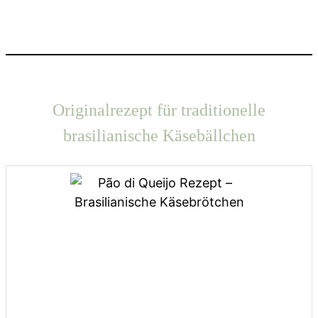
Originalrezept für traditionelle
brasilianische Käsebällchen