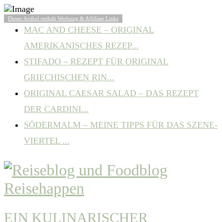
BELIEBTE ARTIKEL
Dieser Artikel enthält Werbung & Affiliate Links
MAC AND CHEESE – ORIGINAL
AMERIKANISCHES REZEP...
STIFADO – REZEPT FÜR ORIGINAL
GRIECHISCHEN RIN...
ORIGINAL CAESAR SALAD – DAS REZEPT
DER CARDINI...
SÖDERMALM – MEINE TIPPS FÜR DAS SZENE-
VIERTEL ...
EIN KULINARISCHER