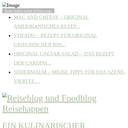
BELIEBTE ARTIKEL
Dieser Artikel enthält Affiliate Links
MAC AND CHEESE – ORIGINAL
AMERIKANISCHES REZEP...
STIFADO – REZEPT FÜR ORIGINAL
GRIECHISCHEN RIN...
ORIGINAL CAESAR SALAD – DAS REZEPT
DER CARDINI...
SÖDERMALM – MEINE TIPPS FÜR DAS SZENE-
VIERTEL ...
EIN KULINARISCHER