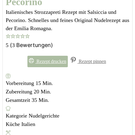
Pecorino
Italienisches Strozzapreti Rezept mit Salsiccia und
Pecorino. Schnelles und feines Original Nudelrezept aus
der Emilia Romagna.
(
Bewertungen)
5
3
Rezept drucken
Rezept pinnen
Minuten
Vorbereitung
15
Min.
Minuten
Zubereitung
20
Min.
Minuten
Gesamtzeit
35
Min.
Kategorie
Nudelgerichte
Küche
Italien