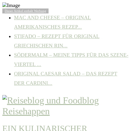
BELIEBTE ARTIKEL
Dieser Artikel enthält Werbung
MAC AND CHEESE – ORIGINAL
AMERIKANISCHES REZEP...
STIFADO – REZEPT FÜR ORIGINAL
GRIECHISCHEN RIN...
SÖDERMALM – MEINE TIPPS FÜR DAS SZENE-
VIERTEL ...
ORIGINAL CAESAR SALAD – DAS REZEPT
DER CARDINI...
EIN KULINARISCHER