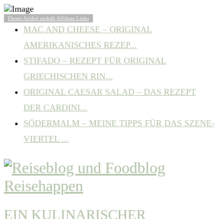
BELIEBTE ARTIKEL
Dieser Artikel enthält Affiliate Links
MAC AND CHEESE – ORIGINAL
AMERIKANISCHES REZEP...
STIFADO – REZEPT FÜR ORIGINAL
GRIECHISCHEN RIN...
ORIGINAL CAESAR SALAD – DAS REZEPT
DER CARDINI...
SÖDERMALM – MEINE TIPPS FÜR DAS SZENE-
VIERTEL ...
EIN KULINARISCHER