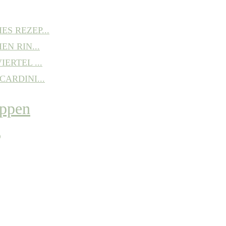
S REZEP...
EN RIN...
ERTEL ...
ARDINI...
P