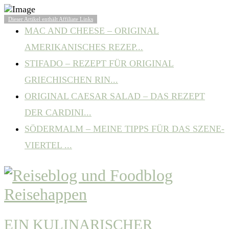
BELIEBTE ARTIKEL
Dieser Artikel enthält Affiliate Links
MAC AND CHEESE – ORIGINAL
AMERIKANISCHES REZEP...
STIFADO – REZEPT FÜR ORIGINAL
GRIECHISCHEN RIN...
ORIGINAL CAESAR SALAD – DAS REZEPT
DER CARDINI...
SÖDERMALM – MEINE TIPPS FÜR DAS SZENE-
VIERTEL ...
EIN KULINARISCHER