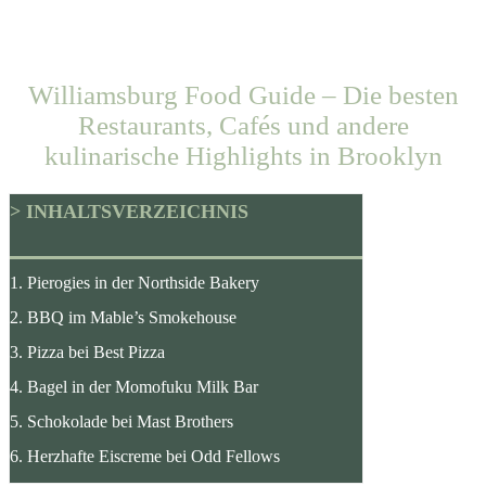
Williamsburg Food Guide – Die besten
Restaurants, Cafés und andere
kulinarische Highlights in Brooklyn
> INHALTSVERZEICHNIS
1. Pierogies in der Northside Bakery
2. BBQ im Mable’s Smokehouse
3. Pizza bei Best Pizza
4. Bagel in der Momofuku Milk Bar
5. Schokolade bei Mast Brothers
6. Herzhafte Eiscreme bei Odd Fellows