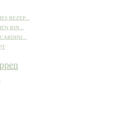
S REZEP...
EN RIN...
ARDINI...
PT
P