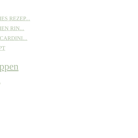
S REZEP...
EN RIN...
ARDINI...
PT
P